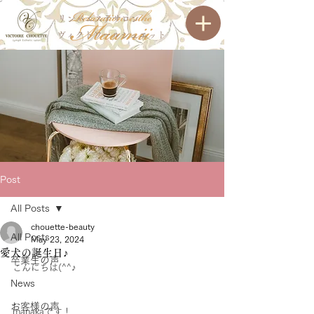
リンパエステサロン
ヴィクトワールシュエット
Post
All Posts
chouette-beauty
All Posts
May 23, 2024
愛犬の誕生日♪
卒業生の声
こんにちは(^^♪
News
お客様の声
manakaです！