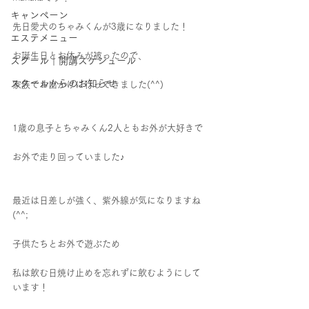
キャンペーン
先日愛犬のちゃみくんが3歳になりました！
エステメニュー
お誕生日とお休みが被ったので、
スクール｜開講スケジュール
スクールからのお知らせ
家族でお出かけに行ってきました(^^)
1歳の息子とちゃみくん2人ともお外が大好きで
お外で走り回っていました♪
最近は日差しが強く、紫外線が気になりますね
(^^;
子供たちとお外で遊ぶため
私は飲む日焼け止めを忘れずに飲むようにして
います！