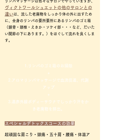
リンパマッサージは色々なサロンでやっていますが、
ヴィクトワールシュエットの他のサロンとの
違い
は、流した老廃物をしっかり体の外に出すため
に、全身のリンパの要所要所にあるリンパのゴミ箱
（鎖骨・頚椎・えきか・ソケイ部・・・など、だいた
い関節の下にあります。）をほぐして流れを良くしま
す。
1.リンパのゴミ箱のお掃除
+
2.アロマリンパマッサージで血流促進、代謝
アップ
+
3.遠赤外線ボディーサウナでしっかり汗をか
き老廃物を排出。
スペシャルデトックスコースの効果
超頑固な肩こり・頭痛・五十肩・腰痛・体温ア