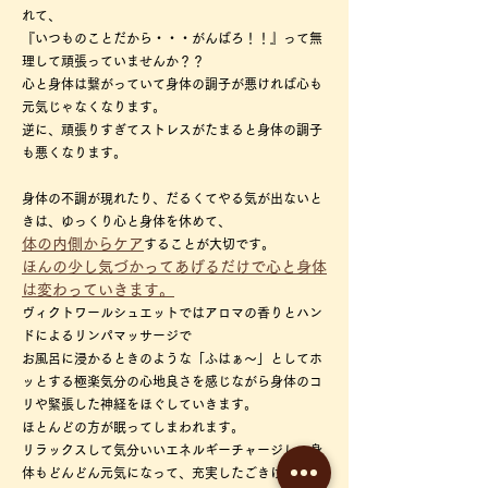
れて、
『いつものことだから・・・がんばろ！！』って無
理して頑張っていませんか？？
心と身体は繋がっていて身体の調子が悪ければ心も
元気じゃなくなります。
逆に、頑張りすぎてストレスがたまると身体の調子
も悪くなります。
身体の不調が現れたり、だるくてやる気が出ないと
きは、ゆっくり心と身体を休めて、
体の内側からケア
することが大切です。
ほんの少し気づかってあげるだけで心と身体
は変わっていきます。
ヴィクトワールシュエットではアロマの香りとハン
ドによるリンパマッサージで
お風呂に浸かるときのような「ふはぁ～」としてホ
ッとする極楽気分の心地良さを感じながら身体のコ
リや緊張した神経をほぐしていきます。
ほとんどの方が眠ってしまわれます。
リラックスして気分いいエネルギーチャージし、身
体もどんどん元気になって、充実したごきげんな