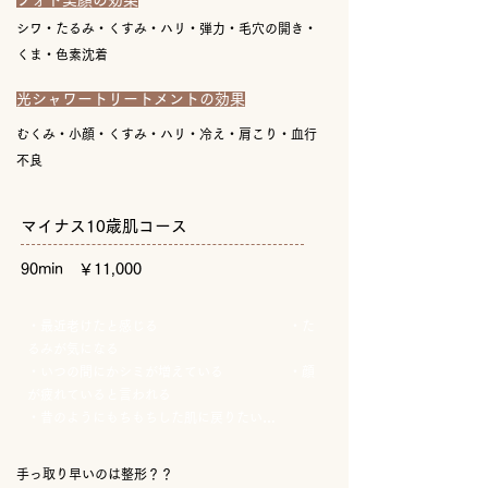
フォト美顔の効果
シワ・たるみ・くすみ・ハリ・弾力・毛穴の開き・
くま・色素沈着
光シャワートリートメントの効果
むくみ・小顔・くすみ・ハリ・冷え・肩こり・血行
不良
マイナス10歳肌コース
90min ￥11,000
・最近老けたと感じる ・た
るみが気になる
・いつの間にかシミが増えている ・顔
が疲れていると言われる
・昔のようにもちもちした肌に戻りたい…
手っ取り早いのは整形？？