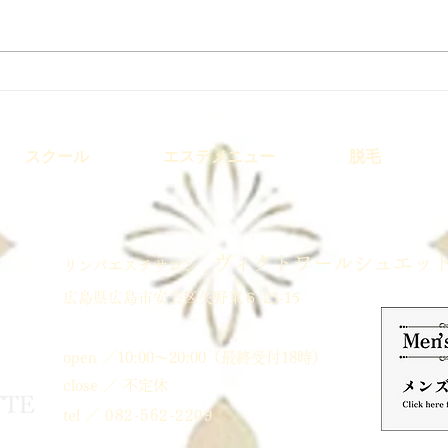
3月開講予定｜フェイシャル
8月
基礎講座
トメ
スクール
エステメニュー
脱毛
ヴィクトワールシュエッ
​リンパエステサロン
広島県広島市安芸区矢野東６-23-15
open ／10:00～20:00（最終受付18時）
close ／ 不定休
tel ／
082-562-2209