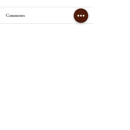
Comments
Write a comment...
3月開講予定｜フェイシャ
8月開講予定｜
ル基礎講座
ートメントコー
リンパエステサロン
ヴィクトワールシュエット
open ／10:00～20:00（最終受付18時）
close ／ 不定休
tel ／
082-562-2209