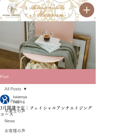
リンパエステサロン
ヴィクトワールシュエット
Post
All Posts
kaizenya
All Posts
Feb 16
3月開講予定｜フェイシャルアンチエイジング
卒業生の声
コース
News
お客様の声