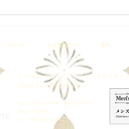
3月開講予定｜痩身講座
3月
基礎
スクール
エステメニュー
脱毛
ヴィクトワールシュエッ
​リンパエステサロン
広島県広島市安芸区矢野東６-23-15
open ／10:00～20:00（最終受付18時）
close ／ 不定休
tel ／
082-562-2209