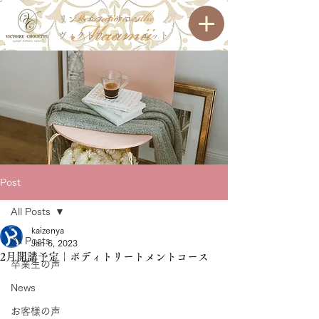
リンパエステサロン
ヴィクトワールシュエット
Post
All Posts
kaizenya
All Posts
Jan 6, 2023
2月開講予定｜ボディトリートメントコース
卒業生の声
News
お客様の声