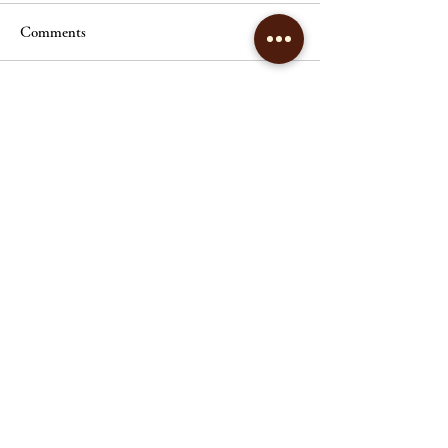
Comments
3月開講予定｜痩身講座
Write a comment...
3月開講予定｜
ル基礎講座
リンパエステサロン
ヴィクトワールシュエット
open ／10:00～20:00（最終受付18時）
close ／ 不定休
tel ／
082-562-2209