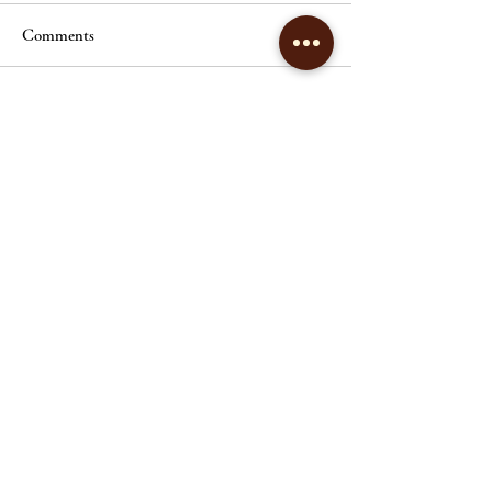
Comments
3月開講予定｜痩身講座
Write a comment...
3月開講予定｜
ル基礎講座
リンパエステサロン
ヴィクトワールシュエット
open ／10:00～20:00（最終受付18時）
close ／ 不定休
tel ／
082-562-2209