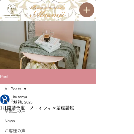
リンパエステサロン
ヴィクトワールシュエット
Post
All Posts
kaizenya
All Posts
Jan 3, 2023
1月開講予定｜フェイシャル基礎講座
卒業生の声
News
お客様の声