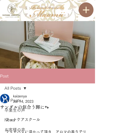
リンパエステサロン
ヴィクトワールシュエット
Post
All Posts
kaizenya
All Posts
Jul 14, 2023
サンダルの似合う脚に👡
卒業生の声
フットケアスクール
News
お客様の声
⁡フットバスに浸かって頂き、アロマの香りでリ