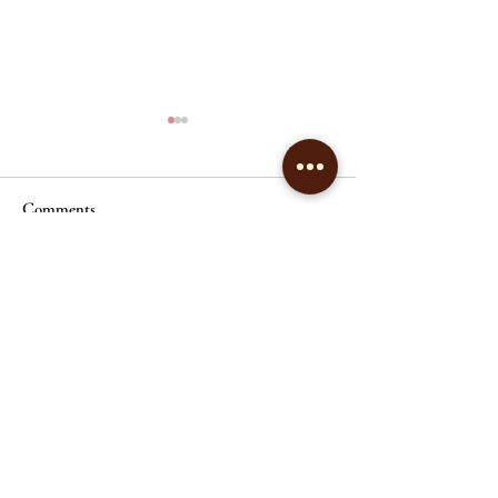
Comments
Write a comment...
一度の施術で別人級の変
エステサロンで
化！
ワのケア